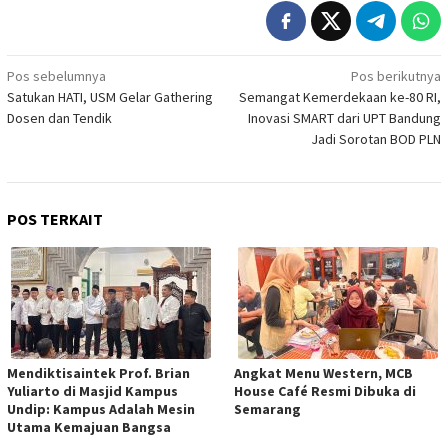
Navigasi
Pos sebelumnya
Pos berikutnya
Satukan HATI, USM Gelar Gathering
Semangat Kemerdekaan ke-80 RI,
pos
Dosen dan Tendik
Inovasi SMART dari UPT Bandung
Jadi Sorotan BOD PLN
POS TERKAIT
Mendiktisaintek Prof. Brian
Angkat Menu Western, MCB
Yuliarto di Masjid Kampus
House Café Resmi Dibuka di
Undip: Kampus Adalah Mesin
Semarang
Utama Kemajuan Bangsa