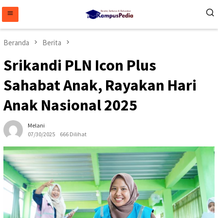
Loncat
ke
konten
Beranda
Berita
Srikandi PLN Icon Plus
Sahabat Anak, Rayakan Hari
Anak Nasional 2025
Melani
07/30/2025
666 Dilihat