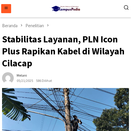
Loncat
ke
konten
Beranda
Penelitian
Stabilitas Layanan, PLN Icon
Plus Rapikan Kabel di Wilayah
Cilacap
Melani
05/21/2025
586 Dilihat