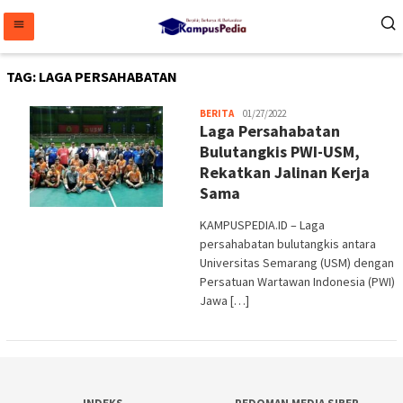
Loncat
ke
konten
TAG:
LAGA PERSAHABATAN
admin
BERITA
01/27/2022
Laga Persahabatan
Bulutangkis PWI-USM,
Rekatkan Jalinan Kerja
Sama
KAMPUSPEDIA.ID – Laga
persahabatan bulutangkis antara
Universitas Semarang (USM) dengan
Persatuan Wartawan Indonesia (PWI)
Jawa […]