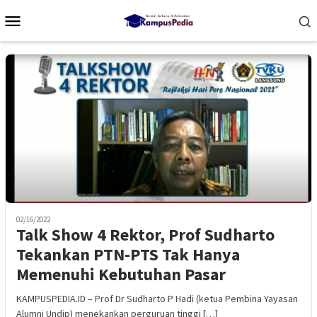
Loncat
Menu
ke
Mobile
konten
02/16/2022
Talk Show 4 Rektor, Prof Sudharto
Tekankan PTN-PTS Tak Hanya
Memenuhi Kebutuhan Pasar
KAMPUSPEDIA.ID – Prof Dr Sudharto P Hadi (ketua Pembina Yayasan
Alumni Undip) menekankan perguruan tinggi […]