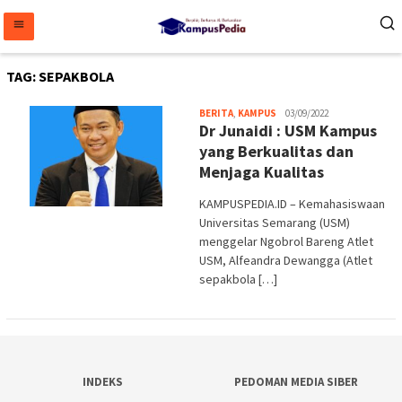
Loncat
ke
konten
TAG:
SEPAKBOLA
Melani
BERITA
,
KAMPUS
03/09/2022
Dr Junaidi : USM Kampus
yang Berkualitas dan
Menjaga Kualitas
KAMPUSPEDIA.ID – Kemahasiswaan
Universitas Semarang (USM)
menggelar Ngobrol Bareng Atlet
USM, Alfeandra Dewangga (Atlet
sepakbola […]
INDEKS
PEDOMAN MEDIA SIBER