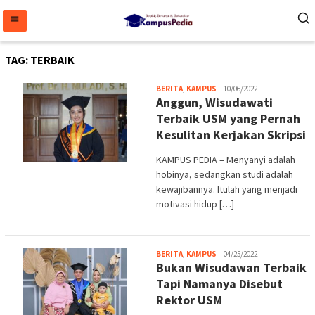
Loncat
ke
konten
TAG:
TERBAIK
Melani
BERITA
,
KAMPUS
10/06/2022
Anggun, Wisudawati
Terbaik USM yang Pernah
Kesulitan Kerjakan Skripsi
KAMPUS PEDIA – Menyanyi adalah
hobinya, sedangkan studi adalah
kewajibannya. Itulah yang menjadi
motivasi hidup […]
Melani
BERITA
,
KAMPUS
04/25/2022
Bukan Wisudawan Terbaik
Tapi Namanya Disebut
Rektor USM