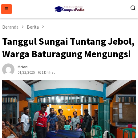
Loncat
ke
konten
Beranda
Berita
Tanggul Sungai Tuntang Jebol,
Warga Baturagung Mengungsi
Melani
01/22/2025
631 Dilihat