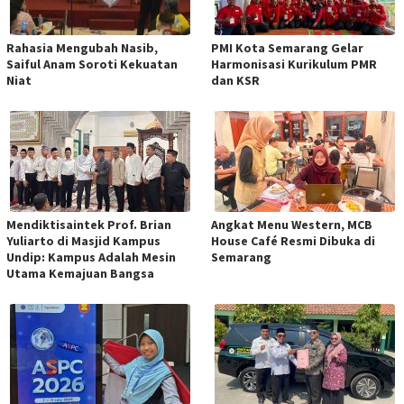
Rahasia Mengubah Nasib,
PMI Kota Semarang Gelar
Saiful Anam Soroti Kekuatan
Harmonisasi Kurikulum PMR
Niat
dan KSR
Mendiktisaintek Prof. Brian
Angkat Menu Western, MCB
Yuliarto di Masjid Kampus
House Café Resmi Dibuka di
Undip: Kampus Adalah Mesin
Semarang
Utama Kemajuan Bangsa