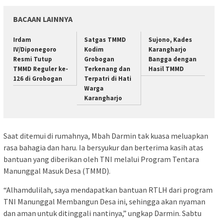
BACAAN LAINNYA
Irdam
Satgas TMMD
Sujono, Kades
IV/Diponegoro
Kodim
Karangharjo
Resmi Tutup
Grobogan
Bangga dengan
TMMD Reguler ke-
Terkenang dan
Hasil TMMD
126 di Grobogan
Terpatri di Hati
Warga
Karangharjo
Saat ditemui di rumahnya, Mbah Darmin tak kuasa meluapkan
rasa bahagia dan haru. Ia bersyukur dan berterima kasih atas
bantuan yang diberikan oleh TNI melalui Program Tentara
Manunggal Masuk Desa (TMMD).
“Alhamdulilah, saya mendapatkan bantuan RTLH dari program
TNI Manunggal Membangun Desa ini, sehingga akan nyaman
dan aman untuk ditinggali nantinya,” ungkap Darmin. Sabtu