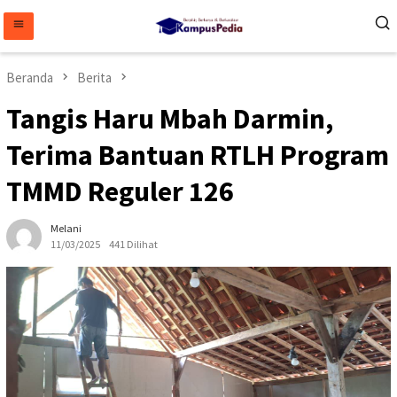
Loncat
ke
konten
Beranda
Berita
Tangis Haru Mbah Darmin,
Terima Bantuan RTLH Program
TMMD Reguler 126
Melani
11/03/2025
441 Dilihat