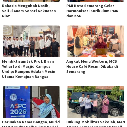
Rahasia Mengubah Nasib,
PMI Kota Semarang Gelar
Saiful Anam Soroti Kekuatan
Harmonisasi Kurikulum PMR
Niat
dan KSR
Mendiktisaintek Prof. Brian
Angkat Menu Western, MCB
Yuliarto di Masjid Kampus
House Café Resmi Dibuka di
Undip: Kampus Adalah Mesin
Semarang
Utama Kemajuan Bangsa
Harumkan Nama Bangsa, Murid
Dukung Mobilitas Sekolah, MAN