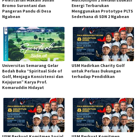
Bromo Surontani dan
Energi Terbarukan
Pangeran Pandu di Desa
Menggunakan Prototype PLTS
Ngabean
Sederhana di SDN 2 Ngabean
Universitas Semarang Gelar
USM Hadirkan Charity Golf
Bedah Buku “Spiritual Side of
untuk Perluas Dukungan
Golf, Menjaga Konsistensi dan
terhadap Pendidikan
Kejujuran” Karya Prof.
Komaruddin Hidayat
USM Perkuat Komitmen Sosial
USM Perkuat Komitmen