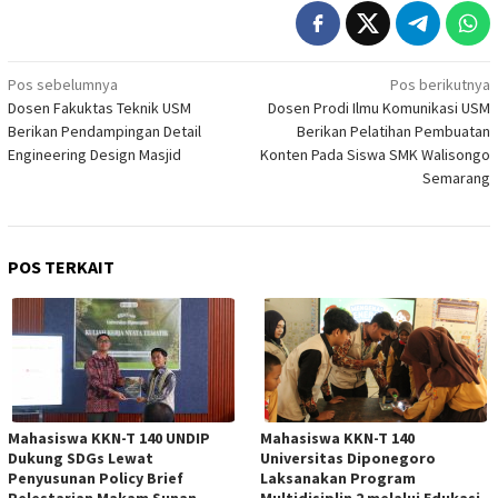
Navigasi
Pos sebelumnya
Pos berikutnya
Dosen Fakuktas Teknik USM
Dosen Prodi Ilmu Komunikasi USM
pos
Berikan Pendampingan Detail
Berikan Pelatihan Pembuatan
Engineering Design Masjid
Konten Pada Siswa SMK Walisongo
Semarang
POS TERKAIT
Mahasiswa KKN-T 140 UNDIP
Mahasiswa KKN-T 140
Dukung SDGs Lewat
Universitas Diponegoro
Penyusunan Policy Brief
Laksanakan Program
Pelestarian Makam Sunan
Multidisiplin 2 melalui Edukasi