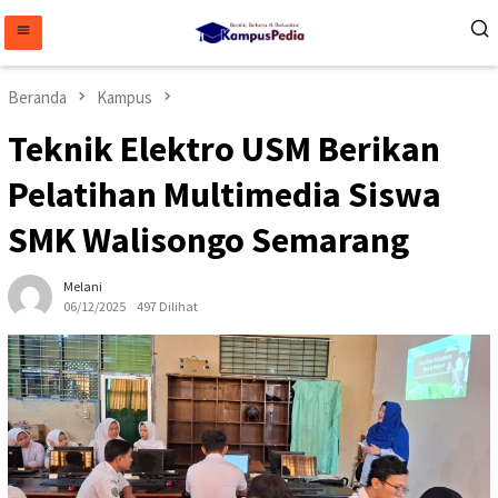
Loncat
ke
konten
Beranda
Kampus
Teknik Elektro USM Berikan
Pelatihan Multimedia Siswa
SMK Walisongo Semarang
Melani
06/12/2025
497 Dilihat