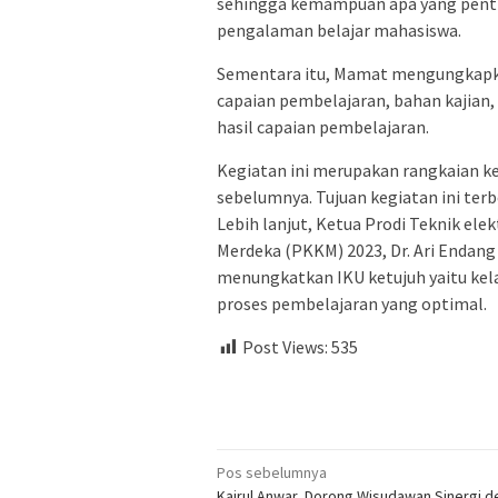
sehingga kemampuan apa yang pentin
pengalaman belajar mahasiswa.
Sementara itu, Mamat mengungkapk
capaian pembelajaran, bahan kajian
hasil capaian pembelajaran.
Kegiatan ini merupakan rangkaian k
sebelumnya. Tujuan kegiatan ini ter
Lebih lanjut, Ketua Prodi Teknik e
Merdeka (PKKM) 2023, Dr. Ari Endang
menungkatkan IKU ketujuh yaitu kelas
proses pembelajaran yang optimal.
Post Views:
535
Navigasi
Pos sebelumnya
Kairul Anwar Dorong Wisudawan Sinergi 