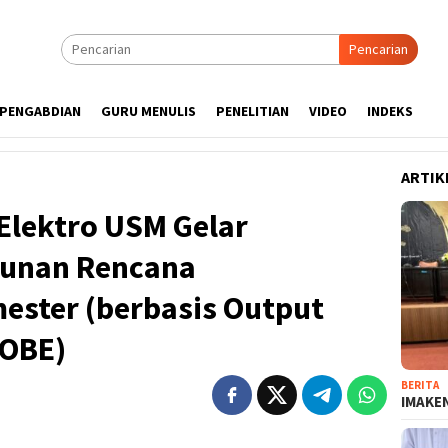
Pencarian
PENGABDIAN
GURU MENULIS
PENELITIAN
VIDEO
INDEKS
ARTIK
Elektro USM Gelar
unan Rencana
ester (berbasis Output
(OBE)
BERITA
IMAKEN