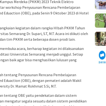
ampus Merdeka (PKKM) 2023 Teknik Elektro
elar workshop Penyusunan Rencana Pembelajaran
d Eduaction (OBE), pada Senin 9 Oktober 2023 di Hotel
 rangkaian kegiatan dalam rangka HIbah PKKM Tahun
itas Semarang Dr. Supari, S.T, M.T. Acara ini diikuti oleh
 dan tim PKKM serta beberapa dosen prodi lain.
membuka acara, berharap kegiatan ini dilaksanakan
itasi Universitas Semarang menjadi unggul. Setiap
ngan baik agar bisa menghasilkan lulusan yang
ah tentang Penyusunan Rencana Pembelajaran
ed Eduaction (OBE), dengan pemateri adalah Wakil
ersity Dr. Mamat Rokhmat S.Si, M.T.
n tentang OBE yaitu pendekatan dalam sistem
dan mengatur segala sesuatu dalam sistem pendidikan