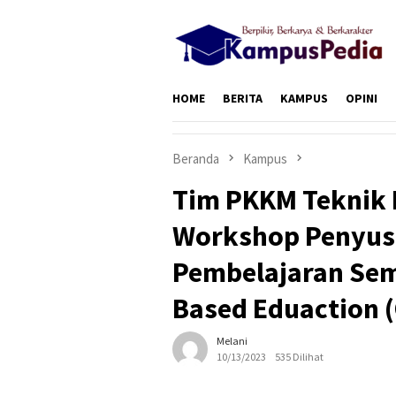
Loncat
ke
konten
HOME
BERITA
KAMPUS
OPINI
Beranda
Kampus
Tim PKKM Teknik 
Workshop Penyus
Pembelajaran Sem
Based Eduaction 
Melani
10/13/2023
535 Dilihat