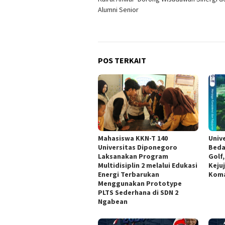
pos
Alumni Senior
POS TERKAIT
Mahasiswa KKN-T 140
Univ
Universitas Diponegoro
Beda
Laksanakan Program
Golf
Multidisiplin 2 melalui Edukasi
Keju
Energi Terbarukan
Koma
Menggunakan Prototype
PLTS Sederhana di SDN 2
Ngabean