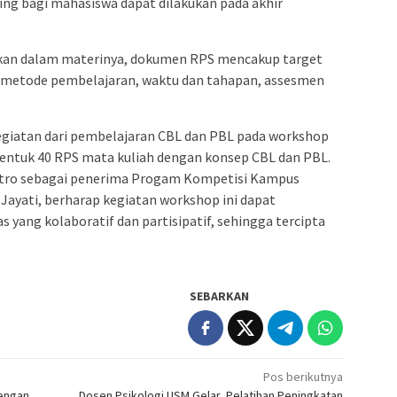
g bagi mahasiswa dapat dilakukan pada akhir
an dalam materinya, dokumen RPS mencakup target
, metode pembelajaran, waktu dan tahapan, assesmen
egiatan dari pembelajaran CBL dan PBL pada workshop
bentuk 40 RPS mata kuliah dengan konsep CBL dan PBL.
lektro sebagai penerima Progam Kompetisi Kampus
 Jayati, berharap kegiatan workshop ini dapat
 yang kolaboratif dan partisipatif, sehingga tercipta
SEBARKAN
Pos berikutnya
dengan
Dosen Psikologi USM Gelar Pelatihan Peningkatan