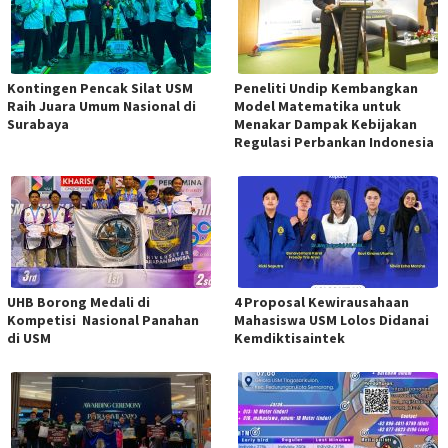
Kontingen Pencak Silat USM
Peneliti Undip Kembangkan
Raih Juara Umum Nasional di
Model Matematika untuk
Surabaya
Menakar Dampak Kebijakan
Regulasi Perbankan Indonesia
UHB Borong Medali di
4 Proposal Kewirausahaan
Kompetisi Nasional Panahan
Mahasiswa USM Lolos Didanai
di USM
Kemdiktisaintek