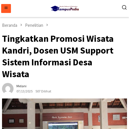
Loncat
ke
konten
Beranda
Penelitian
Tingkatkan Promosi Wisata
Kandri, Dosen USM Support
Sistem Informasi Desa
Wisata
Melani
07/13/2025
507 Dilihat