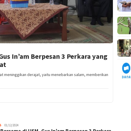
Gus In’am Berpesan 3 Perkara yang
at
at meninggikan derajat, yaitu menebarkan salam, memberikan
Melani
S
01/12/2024
 Bersama di USM, Gus In’am Berpesan 3 Perkara