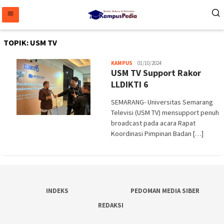
Loncat
ke
konten
TOPIK:
USM TV
Melani
KAMPUS
01/10/2024
USM TV Support Rakor
LLDIKTI 6
SEMARANG- Universitas Semarang
Televisi (USM TV) mensupport penuh
broadcast pada acara Rapat
Koordinasi Pimpinan Badan […]
INDEKS
PEDOMAN MEDIA SIBER
REDAKSI