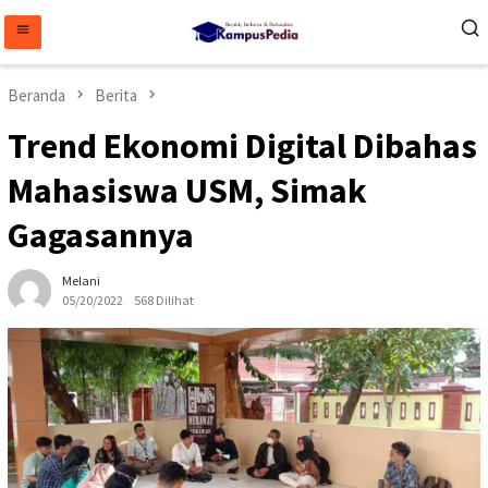
Loncat
ke
konten
Beranda
Berita
Trend Ekonomi Digital Dibahas
Mahasiswa USM, Simak
Gagasannya
Melani
05/20/2022
568 Dilihat