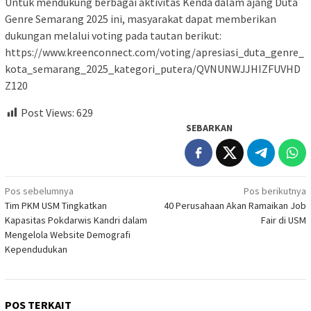
Untuk mendukung berbagai aktivitas Kenda dalam ajang Duta
Genre Semarang 2025 ini, masyarakat dapat memberikan
dukungan melalui voting pada tautan berikut:
https://www.kreenconnect.com/voting/apresiasi_duta_genre_
kota_semarang_2025_kategori_putera/QVNUNWJJHIZFUVHD
Z120
Post Views:
629
SEBARKAN
Navigasi
Pos sebelumnya
Pos berikutnya
Tim PKM USM Tingkatkan
40 Perusahaan Akan Ramaikan Job
pos
Kapasitas Pokdarwis Kandri dalam
Fair di USM
Mengelola Website Demografi
Kependudukan
POS TERKAIT