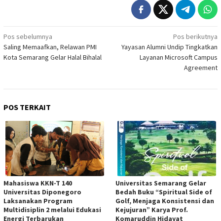
Navigasi
Pos sebelumnya
Pos berikutnya
Saling Memaafkan, Relawan PMI
Yayasan Alumni Undip Tingkatkan
pos
Kota Semarang Gelar Halal Bihalal
Layanan Microsoft Campus
Agreement
POS TERKAIT
Mahasiswa KKN-T 140
Universitas Semarang Gelar
Universitas Diponegoro
Bedah Buku “Spiritual Side of
Laksanakan Program
Golf, Menjaga Konsistensi dan
Multidisiplin 2 melalui Edukasi
Kejujuran” Karya Prof.
Energi Terbarukan
Komaruddin Hidayat