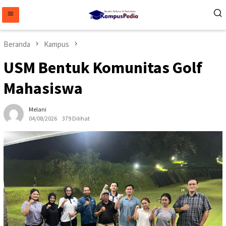
Loncat
ke
konten
Beranda
Kampus
USM Bentuk Komunitas Golf
Mahasiswa
Melani
04/08/2026
379 Dilihat