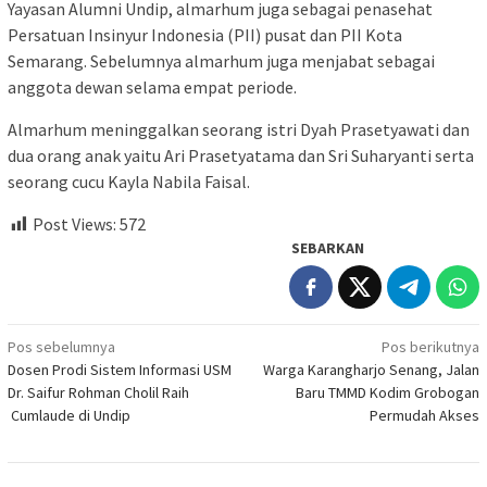
Yayasan Alumni Undip, almarhum juga sebagai penasehat
Persatuan Insinyur Indonesia (PII) pusat dan PII Kota
Semarang. Sebelumnya almarhum juga menjabat sebagai
anggota dewan selama empat periode.
Almarhum meninggalkan seorang istri Dyah Prasetyawati dan
dua orang anak yaitu Ari Prasetyatama dan Sri Suharyanti serta
seorang cucu Kayla Nabila Faisal.
Post Views:
572
SEBARKAN
Navigasi
Pos sebelumnya
Pos berikutnya
Dosen Prodi Sistem Informasi USM
Warga Karangharjo Senang, Jalan
pos
Dr. Saifur Rohman Cholil Raih
Baru TMMD Kodim Grobogan
Cumlaude di Undip
Permudah Akses