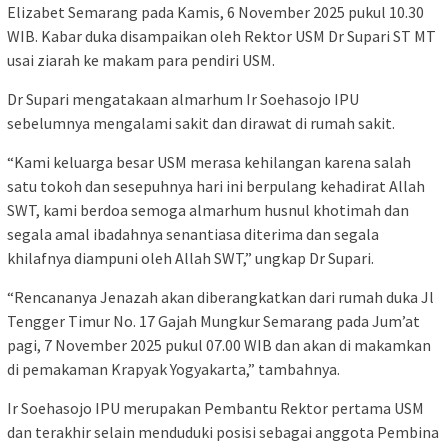
Elizabet Semarang pada Kamis, 6 November 2025 pukul 10.30
WIB. Kabar duka disampaikan oleh Rektor USM Dr Supari ST MT
usai ziarah ke makam para pendiri USM.
Dr Supari mengatakaan almarhum Ir Soehasojo IPU
sebelumnya mengalami sakit dan dirawat di rumah sakit.
“Kami keluarga besar USM merasa kehilangan karena salah
satu tokoh dan sesepuhnya hari ini berpulang kehadirat Allah
SWT, kami berdoa semoga almarhum husnul khotimah dan
segala amal ibadahnya senantiasa diterima dan segala
khilafnya diampuni oleh Allah SWT,” ungkap Dr Supari.
“Rencananya Jenazah akan diberangkatkan dari rumah duka Jl
Tengger Timur No. 17 Gajah Mungkur Semarang pada Jum’at
pagi, 7 November 2025 pukul 07.00 WIB dan akan di makamkan
di pemakaman Krapyak Yogyakarta,” tambahnya.
Ir Soehasojo IPU merupakan Pembantu Rektor pertama USM
dan terakhir selain menduduki posisi sebagai anggota Pembina