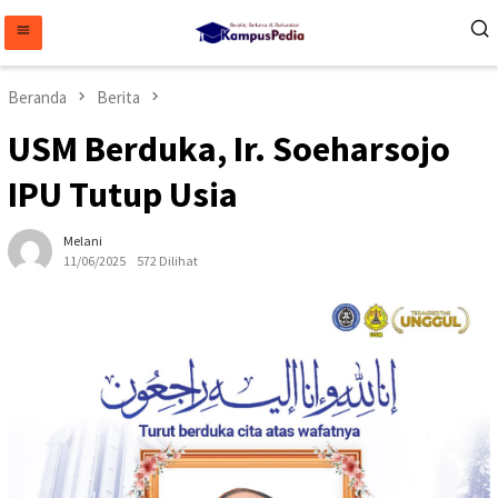
Loncat
ke
konten
Beranda
Berita
USM Berduka, Ir. Soeharsojo
IPU Tutup Usia
Melani
11/06/2025
572 Dilihat