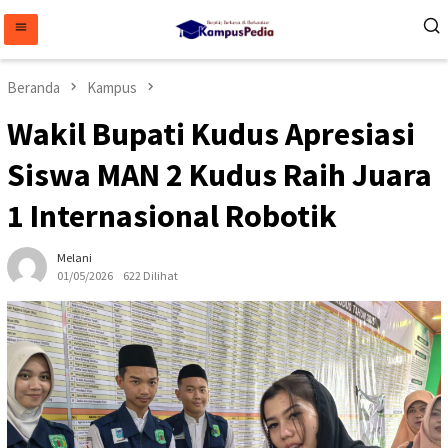
Loncat
ke
konten
Beranda
Kampus
Wakil Bupati Kudus Apresiasi
Siswa MAN 2 Kudus Raih Juara
1 Internasional Robotik
Melani
01/05/2026
622 Dilihat