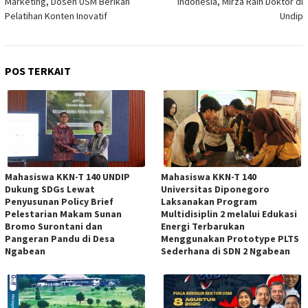
Marketing, Dosen USM Berikan
Indonesia, Mirza Raih Doktor di
Pelatihan Konten Inovatif
Undip
POS TERKAIT
Mahasiswa KKN-T 140 UNDIP
Mahasiswa KKN-T 140
Dukung SDGs Lewat
Universitas Diponegoro
Penyusunan Policy Brief
Laksanakan Program
Pelestarian Makam Sunan
Multidisiplin 2 melalui Edukasi
Bromo Surontani dan
Energi Terbarukan
Pangeran Pandu di Desa
Menggunakan Prototype PLTS
Ngabean
Sederhana di SDN 2 Ngabean