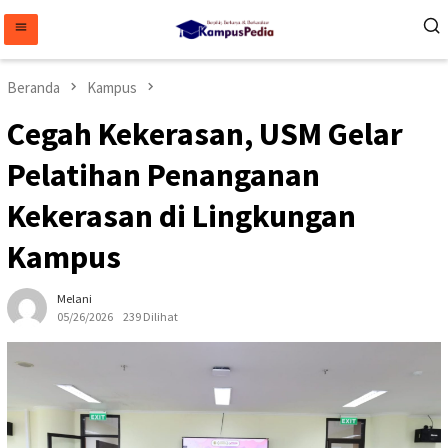
Loncat
ke
konten
Beranda
Kampus
Cegah Kekerasan, USM Gelar
Pelatihan Penanganan
Kekerasan di Lingkungan
Kampus
Melani
05/26/2026
239 Dilihat