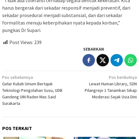
“Tidak ada toleransi terhadap segala bentuk kekerasan. Kita
harus bergerak dari sekadar responsif menjadi preventif, dari
sekadar prosedural menjadi substansial, dan dari sekadar
formalitas menuju keberpihakan nyata kepada korban,”
pungkas Dr Supari.
Post Views:
239
SEBARKAN
Navigasi
Pos sebelumnya
Pos berikutnya
Gelar Kuliah Umum Bertajuk
Lewat Human Library, SDN
pos
Teknologi Pengolahan Susu, UDB
Pilangrejo 1 Tanamkan Sikap
Gandeng UIN Raden Mas Said
Moderasi Sejak Usia Dini
Surakarta
POS TERKAIT