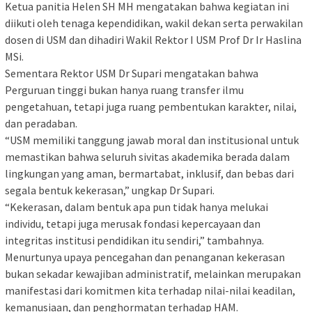
Ketua panitia Helen SH MH mengatakan bahwa kegiatan ini
diikuti oleh tenaga kependidikan, wakil dekan serta perwakilan
dosen di USM dan dihadiri Wakil Rektor I USM Prof Dr Ir Haslina
MSi.
Sementara Rektor USM Dr Supari mengatakan bahwa
Perguruan tinggi bukan hanya ruang transfer ilmu
pengetahuan, tetapi juga ruang pembentukan karakter, nilai,
dan peradaban.
“USM memiliki tanggung jawab moral dan institusional untuk
memastikan bahwa seluruh sivitas akademika berada dalam
lingkungan yang aman, bermartabat, inklusif, dan bebas dari
segala bentuk kekerasan,” ungkap Dr Supari.
“Kekerasan, dalam bentuk apa pun tidak hanya melukai
individu, tetapi juga merusak fondasi kepercayaan dan
integritas institusi pendidikan itu sendiri,” tambahnya.
Menurtunya upaya pencegahan dan penanganan kekerasan
bukan sekadar kewajiban administratif, melainkan merupakan
manifestasi dari komitmen kita terhadap nilai-nilai keadilan,
kemanusiaan, dan penghormatan terhadap HAM.