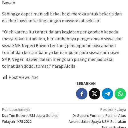
Bawen.
Sehingga dapat menjadi bekal bagi mereka untuk bekerja dan
disebar luaskan ke lingkungan masyarakat sekitar.
“Oleh karena itu target dalam kegiatan pengabdian kepada
masyarakat ini adalah, bertambahnya pengetahuan siswa dan
siswi SMK Negeri Bawen tentang penanganan pascapanen
tomat dan bertambahnya kemampuan para siswa dam siswi
SMK Negeri Bawen dalam mengolah pisang menjadi selai
tomat dan dodol tomat,” harap Aldila.
Post Views:
454
SEBARKAN
Navigasi
Pos sebelumnya
Pos berikutnya
Dua Tim Robot USM Juara Seleksi
Dr Supari: Purnama Puisi di Atas
pos
Wilayah I KRI 2022
Awan adalah Upaya USM Suarakan
Nurani Budaya