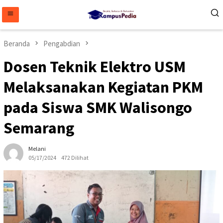
Loncat
ke
konten
Beranda
Pengabdian
Dosen Teknik Elektro USM
Melaksanakan Kegiatan PKM
pada Siswa SMK Walisongo
Semarang
Melani
05/17/2024
472 Dilihat