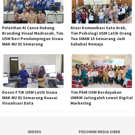
Pelatihan AI Canva Dukung
Atasi Komunikasi Satu Arah,
Branding Visual Madrasah, Tim
Tim Psikologi USM Latih Orang
USM Beri Pendampingan Siswa
Tua SMAN 15 Semarang Jadi
MAK NU 01 Semarang
Sahabat Remaja
Dosen FTIK USM Latih Siswa
Tim PkM USM Berdayakan
MAK NU 01 Semarang Kuasai
UMKM Jatingaleh Lewat Digital
Visualisasi Data
Marketing
INDEKS
PEDOMAN MEDIA SIBER