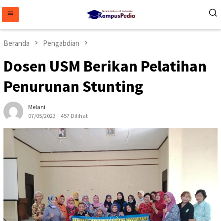
Loncat
ke
konten
Beranda
Pengabdian
Dosen USM Berikan Pelatihan
Penurunan Stunting
Melani
07/05/2023
457 Dilihat