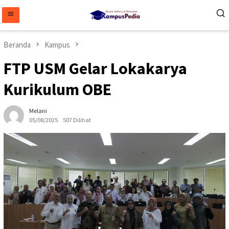
Loncat
ke
konten
Beranda
Kampus
FTP USM Gelar Lokakarya
Kurikulum OBE
Melani
05/08/2025
507 Dilihat