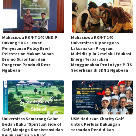
Mahasiswa KKN-T 140 UNDIP
Mahasiswa KKN-T 140
Dukung SDGs Lewat
Universitas Diponegoro
Penyusunan Policy Brief
Laksanakan Program
Pelestarian Makam Sunan
Multidisiplin 2 melalui Edukasi
Bromo Surontani dan
Energi Terbarukan
Pangeran Pandu di Desa
Menggunakan Prototype PLTS
Ngabean
Sederhana di SDN 2 Ngabean
Universitas Semarang Gelar
USM Hadirkan Charity Golf
Bedah Buku “Spiritual Side of
untuk Perluas Dukungan
Golf, Menjaga Konsistensi dan
terhadap Pendidikan
Kejujuran” Karya Prof.