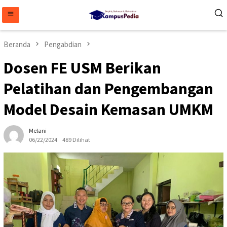
Loncat
ke
konten
Beranda
Pengabdian
Dosen FE USM Berikan
Pelatihan dan Pengembangan
Model Desain Kemasan UMKM
Melani
06/22/2024
489 Dilihat