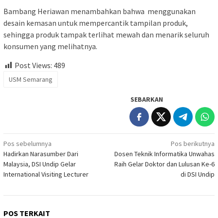
Bambang Heriawan menambahkan bahwa menggunakan
desain kemasan untuk mempercantik tampilan produk,
sehingga produk tampak terlihat mewah dan menarik seluruh
konsumen yang melihatnya.
Post Views:
489
USM Semarang
SEBARKAN
Navigasi
Pos sebelumnya
Pos berikutnya
Hadirkan Narasumber Dari
Dosen Teknik Informatika Unwahas
pos
Malaysia, DSI Undip Gelar
Raih Gelar Doktor dan Lulusan Ke-6
International Visiting Lecturer
di DSI Undip
POS TERKAIT