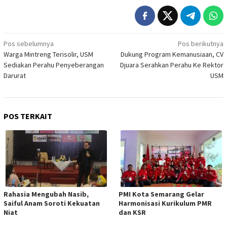
Navigasi
Pos sebelumnya
Pos berikutnya
Warga Mintreng Terisolir, USM
Dukung Program Kemanusiaan, CV
pos
Sediakan Perahu Penyeberangan
Djuara Serahkan Perahu Ke Rektor
Darurat
USM
POS TERKAIT
Rahasia Mengubah Nasib,
PMI Kota Semarang Gelar
Saiful Anam Soroti Kekuatan
Harmonisasi Kurikulum PMR
Niat
dan KSR