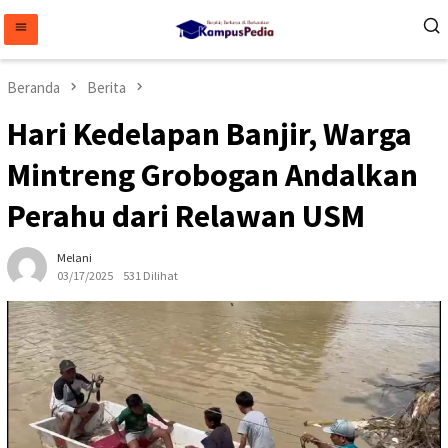
Loncat
ke
konten
Beranda
Berita
Hari Kedelapan Banjir, Warga
Mintreng Grobogan Andalkan
Perahu dari Relawan USM
Melani
03/17/2025
531 Dilihat