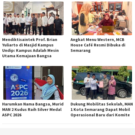
Mendiktisaintek Prof. Brian
Angkat Menu Western, MCB
Yuliarto di Masjid Kampus
House Café Resmi Dibuka di
Undip: Kampus Adalah Mesin
Semarang
Utama Kemajuan Bangsa
Harumkan Nama Bangsa, Murid
Dukung Mobilitas Sekolah, MAN
MAN 2 Kudus Raih Silver Medal
1 Kota Semarang Dapat Mobil
ASPC 2026
Operasional Baru dari Komite