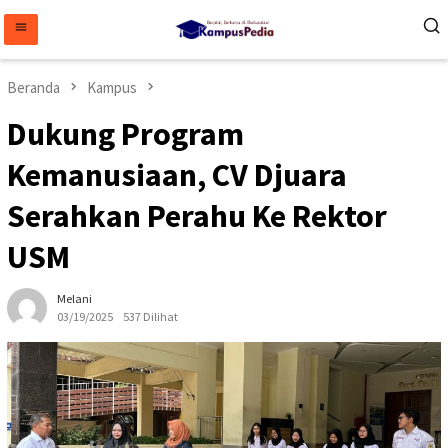
Loncat
ke
konten
Beranda
Kampus
Dukung Program
Kemanusiaan, CV Djuara
Serahkan Perahu Ke Rektor
USM
Melani
03/19/2025
537 Dilihat