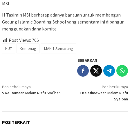
MSI.
H Tasimin MSI berharap adanya bantuan untuk membangun
Gedung Islamic Boarding School yang sementara ini dibangun
menggunakan dana komite.
Post Views:
705
HUT
Kemenag
MAN 1 Semarang
SEBARKAN
Navigasi
Pos sebelumnya
Pos berikutnya
5 Keutamaan Malam Nisfu Sya’ban
3 Keistimewaan Malam Nisfu
pos
Sya’ban
POS TERKAIT