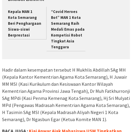
Kepala MAN 1
“Covid Heroes
Kota Semarang
Bot” MAN 1 Kota
Beri Penghargaan
Semarang Raih
Siswa-siswi
Medali Emas pada
Berprestasi
Kompetisi Robot
Tingkat Asia
Tenggara
Hadir dalam kesempatan tersebut H Mukhlis Abdillah SAg MH
(Kepala Kantor Kementrian Agama Kota Semarang), H Juwair
MM MSI (Kasi Kurikulum dan Kesiswaan Kantor Wilayah
Kementrian Agama Provinsi Jawa Tengah), Dr Muh Fatkhurronji
SAg MPdi (Kasi Penma Kemenag Kota Semarang), Hj Sri Mulyati
MPd (Pengawas Madrasah Kementrian Agama Kota Semarang),
H Tasimin SAg MSI (Kepala Madrasah Aliyah Negeri 1 Kota
Semarang), Dr Ngasbun Egar (Ketua Komite MAN 1).
BACA JUGA :
Kiai Anwar Ajak Mahasiswa USM Tingkatkan