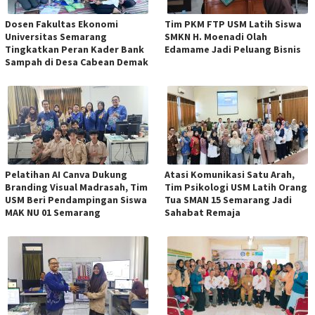
Dosen Fakultas Ekonomi
Tim PKM FTP USM Latih Siswa
Universitas Semarang
SMKN H. Moenadi Olah
Tingkatkan Peran Kader Bank
Edamame Jadi Peluang Bisnis
Sampah di Desa Cabean Demak
Pelatihan AI Canva Dukung
Atasi Komunikasi Satu Arah,
Branding Visual Madrasah, Tim
Tim Psikologi USM Latih Orang
USM Beri Pendampingan Siswa
Tua SMAN 15 Semarang Jadi
MAK NU 01 Semarang
Sahabat Remaja