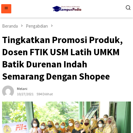
Loncat
ke
konten
Beranda
Pengabdian
Tingkatkan Promosi Produk,
Dosen FTIK USM Latih UMKM
Batik Durenan Indah
Semarang Dengan Shopee
Melani
10/27/2021
594 Dilihat