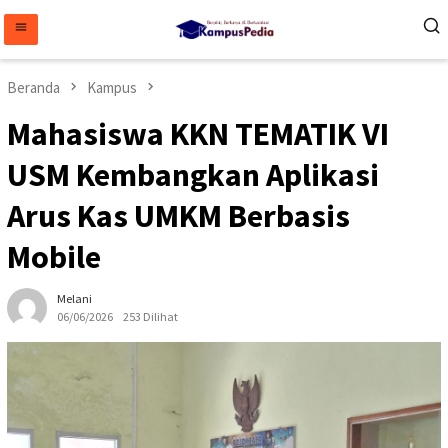
Loncat
ke
konten
Beranda
Kampus
Mahasiswa KKN TEMATIK VI
USM Kembangkan Aplikasi
Arus Kas UMKM Berbasis
Mobile
Melani
06/06/2026
253 Dilihat