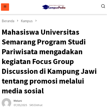
Loncat
ke
konten
Beranda
Kampus
Mahasiswa Universitas
Semarang Program Studi
Pariwisata mengadakan
kegiatan Focus Group
Discussion di Kampung Jawi
tentang promosi melalui
media sosial
Melani
07/05/2025
545 Dilihat