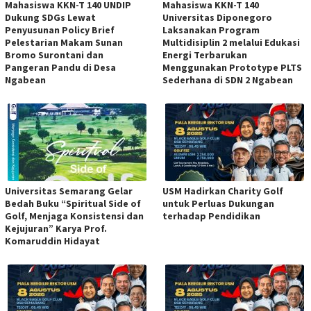
Mahasiswa KKN-T 140 UNDIP
Mahasiswa KKN-T 140
Dukung SDGs Lewat
Universitas Diponegoro
Penyusunan Policy Brief
Laksanakan Program
Pelestarian Makam Sunan
Multidisiplin 2 melalui Edukasi
Bromo Surontani dan
Energi Terbarukan
Pangeran Pandu di Desa
Menggunakan Prototype PLTS
Ngabean
Sederhana di SDN 2 Ngabean
Universitas Semarang Gelar
USM Hadirkan Charity Golf
Bedah Buku “Spiritual Side of
untuk Perluas Dukungan
Golf, Menjaga Konsistensi dan
terhadap Pendidikan
Kejujuran” Karya Prof.
Komaruddin Hidayat