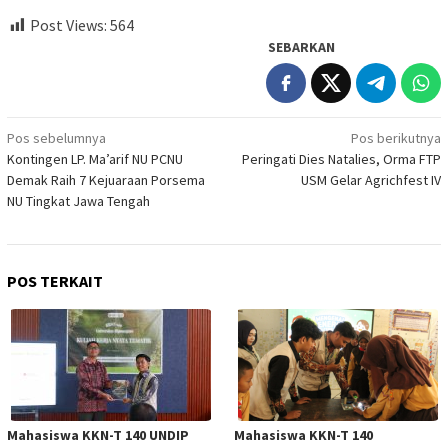
Post Views:
564
SEBARKAN
Navigasi
Pos sebelumnya
Pos berikutnya
Kontingen LP. Ma’arif NU PCNU
Peringati Dies Natalies, Orma FTP
pos
Demak Raih 7 Kejuaraan Porsema
USM Gelar Agrichfest IV
NU Tingkat Jawa Tengah
POS TERKAIT
Mahasiswa KKN-T 140 UNDIP
Mahasiswa KKN-T 140