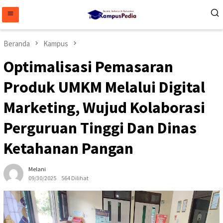
Loncat
ke
konten
Beranda
Kampus
Optimalisasi Pemasaran
Produk UMKM Melalui Digital
Marketing, Wujud Kolaborasi
Perguruan Tinggi Dan Dinas
Ketahanan Pangan
Melani
09/30/2025
564 Dilihat