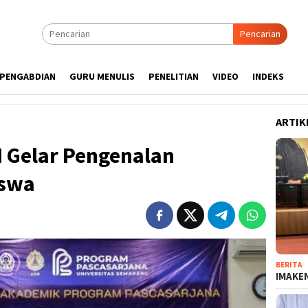
Pencarian
PENGABDIAN
GURU MENULIS
PENELITIAN
VIDEO
INDEKS
ARTIK
 Gelar Pengenalan
iswa
BERITA
IMAKEN