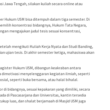
nsi Jawa Tengah, silakan kuliah secara online atau
ter Hukum USM bisa ditempuh dalam tiga semester. Di
emilih konsentrasi bidangnya, Hukum Tata Negara,
gan mengajukan judul tesis sesuai konsentrasi,
setelah mengikuti Kuliah Kerja Nyata dan Studi Banding,
ian ujian tesis. Di akhir semester ketiga, mahasiswa akan
 Magister Hukum USM, dibangun keakraban antara
 dimotivasi menyelenggaran kegiatan ilmiah, seperti
ial, seperti buka bersama, atau halal bihalal.
r di bidangnya, sesuai kepakaran yang dimiliki, secara
da di Pascasarjana dan Universitas, kantin tersedia
ukup luas, dan shalat berjamaah di Masjid USM juga