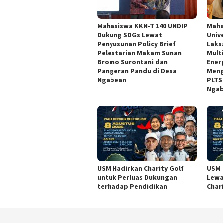
Mahasiswa KKN-T 140 UNDIP
Maha
Dukung SDGs Lewat
Univ
Penyusunan Policy Brief
Laks
Pelestarian Makam Sunan
Multi
Bromo Surontani dan
Ener
Pangeran Pandu di Desa
Meng
Ngabean
PLTS
Nga
USM Hadirkan Charity Golf
USM 
untuk Perluas Dukungan
Lewa
terhadap Pendidikan
Char