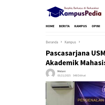
Loncat
ke
konten
HOME
BERITA
KAMPUS
OPINI
Beranda
Kampus
Pascasarjana USM
Akademik Mahas
Melani
03/21/2025
548 Dilihat