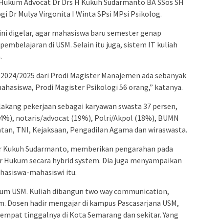
er Hukum Advocat Dr Drs H Kukuh Sudarmanto BA SSos SH
i Dr Mulya Virgonita I Winta SPsi MPsi Psikolog.
ini digelar, agar mahasiswa baru semester genap
mbelajaran di USM. Selain itu juga, sistem IT kuliah
.
2024/2025 dari Prodi Magister Manajemen ada sebanyak
ahasiswa, Prodi Magister Psikologi 56 orang,” katanya.
elakang pekerjaan sebagai karyawan swasta 37 persen,
4%), notaris/advocat (19%), Polri/Akpol (18%), BUMN
atan, TNI, Kejaksaan, Pengadilan Agama dan wiraswasta.
Dr Kukuh Sudarmanto, memberikan pengarahan pada
 Hukum secara hybrid system. Dia juga menyampaikan
hasiswa-mahasiswi itu.
kum USM. Kuliah dibangun two way communication,
m. Dosen hadir mengajar di kampus Pascasarjana USM,
empat tinggalnya di Kota Semarang dan sekitar. Yang