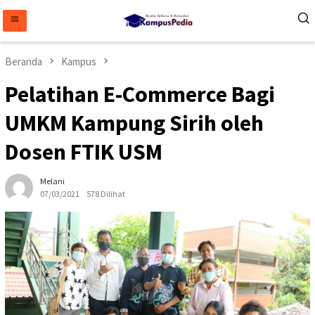
Loncat
ke
konten
Beranda
Kampus
Pelatihan E-Commerce Bagi
UMKM Kampung Sirih oleh
Dosen FTIK USM
Melani
07/03/2021
578 Dilihat