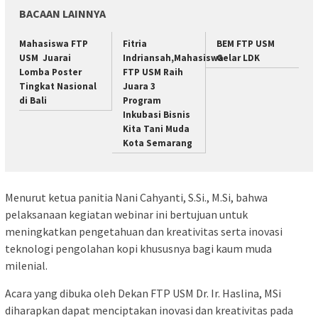
BACAAN LAINNYA
Mahasiswa FTP
Fitria
BEM FTP USM
USM Juarai
Indriansah,Mahasiswa
Gelar LDK
Lomba Poster
FTP USM Raih
Tingkat Nasional
Juara 3
di Bali
Program
Inkubasi Bisnis
Kita Tani Muda
Kota Semarang
Menurut ketua panitia Nani Cahyanti, S.Si., M.Si, bahwa
pelaksanaan kegiatan webinar ini bertujuan untuk
meningkatkan pengetahuan dan kreativitas serta inovasi
teknologi pengolahan kopi khususnya bagi kaum muda
milenial.
Acara yang dibuka oleh Dekan FTP USM Dr. Ir. Haslina, MSi
diharapkan dapat menciptakan inovasi dan kreativitas pada