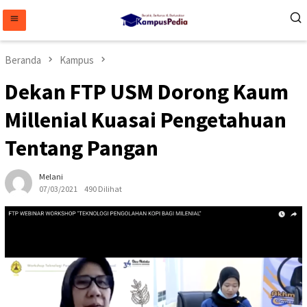
Loncat
ke
konten
Beranda
Kampus
Dekan FTP USM Dorong Kaum
Millenial Kuasai Pengetahuan
Tentang Pangan
Melani
07/03/2021
490 Dilihat