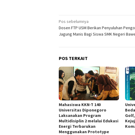
Navigasi
Pos sebelumnya
Dosen FTP USM Berikan Penyuluhan Pengo
pos
Jagung Manis Bagi Siswa SMK Negeri Baw
POS TERKAIT
Mahasiswa KKN-T 140
Univ
Universitas Diponegoro
Beda
Laksanakan Program
Golf
Multidisiplin 2 melalui Edukasi
Keju
Energi Terbarukan
Koma
Menggunakan Prototype