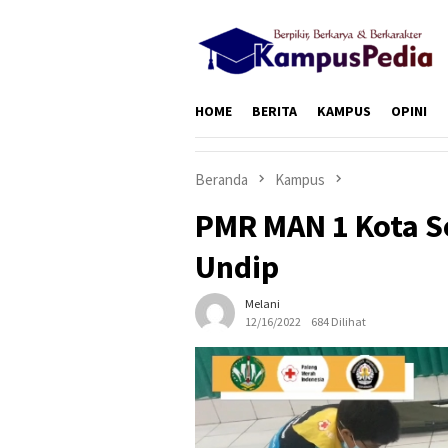
Loncat
ke
konten
HOME
BERITA
KAMPUS
OPINI
Beranda
Kampus
PMR MAN 1 Kota S
Undip
Melani
12/16/2022
684 Dilihat