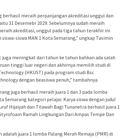
 berhasil meraih perpanjangan akreditasi unggul dan
aitu 31 Desemebr 2029. Sebelumnya sudah meraih
meraih akreditasi, unggul pada tiga tahun terakhir ini
eh siswa-siswa MAN 1 Kota Semarang,” ungkap Tasimin
t juga meningkat dari tahun ke tahun bahkan ada salah
ruan tinggi luar negeri dan akhirnya memilih studi di
 Technology (HKUST) pada program studi Bsc
hnology dengan beasiswa penuh,” tambahnya.
rang juga berhasil meraih juara 1 dan 3 pada lomba
ta Semarang kategori pelajar. Karya siswa dengan judul
uf Hijaiyah dan Tilawah Bagi Tunanetra berhasil juara 1
Styrofoam Ramah Lingkungan Dari Ampas Tempe Dan
aih adalah juara 1 lomba Palang Merah Remaja (PMR) di