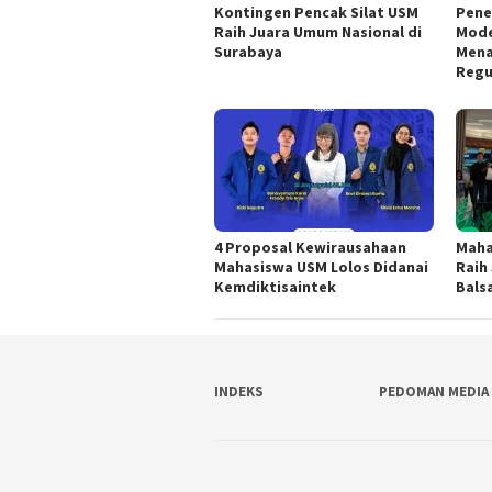
Kontingen Pencak Silat USM
Pene
Raih Juara Umum Nasional di
Mode
Surabaya
Mena
Regu
4 Proposal Kewirausahaan
Maha
Mahasiswa USM Lolos Didanai
Raih
Kemdiktisaintek
Balsa
INDEKS
PEDOMAN MEDIA 