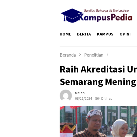
Loncat
ke
konten
HOME
BERITA
KAMPUS
OPINI
Beranda
Penelitian
Raih Akreditasi U
Semarang Mening
Melani
08/21/2024
564 Dilihat