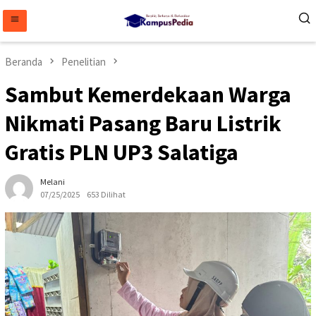
Loncat
ke
konten
Beranda
Penelitian
Sambut Kemerdekaan Warga
Nikmati Pasang Baru Listrik
Gratis PLN UP3 Salatiga
Melani
07/25/2025
653 Dilihat