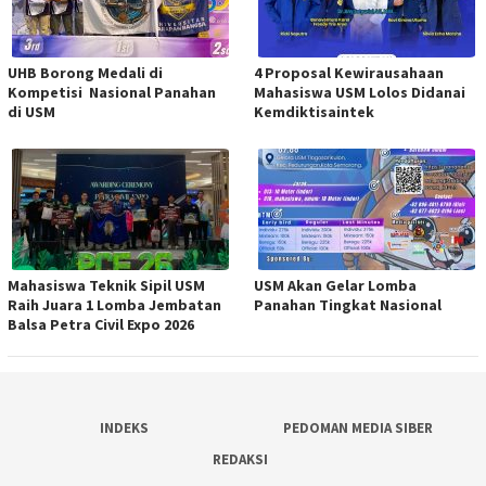
UHB Borong Medali di
4 Proposal Kewirausahaan
Kompetisi Nasional Panahan
Mahasiswa USM Lolos Didanai
di USM
Kemdiktisaintek
Mahasiswa Teknik Sipil USM
USM Akan Gelar Lomba
Raih Juara 1 Lomba Jembatan
Panahan Tingkat Nasional
Balsa Petra Civil Expo 2026
INDEKS
PEDOMAN MEDIA SIBER
REDAKSI