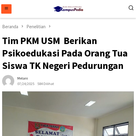
Loncat
ke
konten
Beranda
Penelitian
Tim PKM USM Berikan
Psikoedukasi Pada Orang Tua
Siswa TK Negeri Pedurungan
Melani
07/24/2025
584 Dilihat