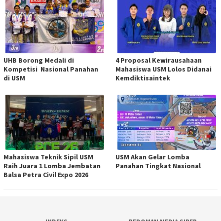
UHB Borong Medali di
4 Proposal Kewirausahaan
Kompetisi Nasional Panahan
Mahasiswa USM Lolos Didanai
di USM
Kemdiktisaintek
Mahasiswa Teknik Sipil USM
USM Akan Gelar Lomba
Raih Juara 1 Lomba Jembatan
Panahan Tingkat Nasional
Balsa Petra Civil Expo 2026