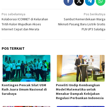
Navigasi
Pos sebelumnya
Pos berikutnya
Kolaborasi ICONNET di Kelurahan
Sambut Kemerdekaan Warga
pos
Tritih Kulon Wujudkan Akses
Nikmati Pasang Baru Listrik Gratis
Internet Cepat dan Merata
PLN UP3 Salatiga
POS TERKAIT
Kontingen Pencak Silat USM
Peneliti Undip Kembangkan
Raih Juara Umum Nasional di
Model Matematika untuk
Surabaya
Menakar Dampak Kebijakan
Regulasi Perbankan Indonesia