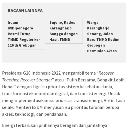
BACAAN LAINNYA
Irdam
Sujono, Kades
Warga
IV/Diponegoro
Karangharjo
Karangharjo
Resmi Tutup
Bangga dengan
Senang, Jalan
TMMD Reguler ke-
Hasil TMMD
Baru TMMD Kodim
126 di Grobogan
Grobogan
Permudah Akses
Presidensi G20 Indonesia 2022 mengambil tema “
Recover
Together, Recover Stronger
” atau “Pulih Bersama, Bangkit Lebih
Hebat” dengan tiga isu prioritas sistem kesehatan dunia,
transformasi ekonomi dan digital, dan transisi energi. Untuk
mengimplementasikan isu prioritas transisi energi, Arifin Tasri
selaku Menteri ESDM menyusun isu prioritas turunan berupa
akses, teknologi, dan pendanaan.
Energi terbarukan pilihannya beragam dan jumlahnya