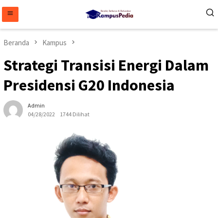
Loncat
ke
konten
Beranda
Kampus
Strategi Transisi Energi Dalam
Presidensi G20 Indonesia
Admin
04/28/2022
1744 Dilihat