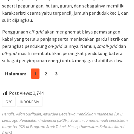
seperti pegunungan, hutan, gurun, dan sebagainya memiliki
karakteristik sama yaitu terpencil, jumlah penduduk kecil, dan
sulit dijangkau.
Penggunaan
off-grid
akan menghemat biaya pemasangan
kabel yang terlalu panjang serta meniadakan gardu listrik dan
perangkat pendukung
on-grid
lainnya. Namun,
small-grid
dan
off-grid
masih membutuhkan perangkat pendukung baterai
sebagai penyimpanan energi untuk menjaga stabilitas daya.
Halaman:
1
2
3
Post Views:
1,744
G20
INDONESIA
Penulis: Alfan Sarifudin, Awardee Beasiswa Pendidikan Indonesia (BPI),
Lembaga Pendidikan Indonesia (LPDP). Saat ini Ia menempuh pendidikan
magister (S2) di Program Studi Teknik Mesin, Universitas Sebelas Maret
(UNS).