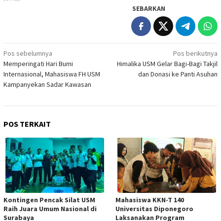
SEBARKAN
Navigasi
Pos sebelumnya
Pos berikutnya
Memperingati Hari Bumi
Himalika USM Gelar Bagi-Bagi Takjil
pos
Internasional, Mahasiswa FH USM
dan Donasi ke Panti Asuhan
Kampanyekan Sadar Kawasan
POS TERKAIT
Kontingen Pencak Silat USM
Mahasiswa KKN-T 140
Raih Juara Umum Nasional di
Universitas Diponegoro
Surabaya
Laksanakan Program