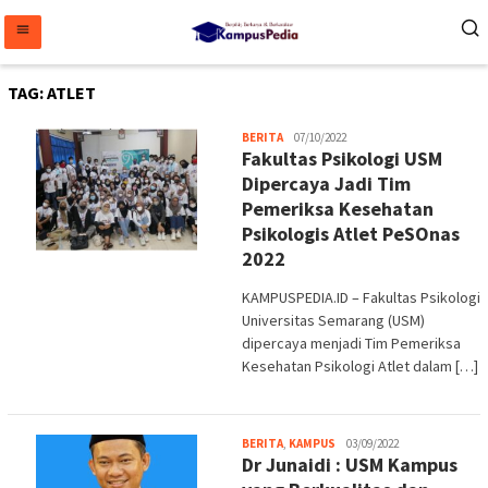
Loncat
ke
konten
TAG:
ATLET
Melani
BERITA
07/10/2022
Fakultas Psikologi USM
Dipercaya Jadi Tim
Pemeriksa Kesehatan
Psikologis Atlet PeSOnas
2022
KAMPUSPEDIA.ID – Fakultas Psikologi
Universitas Semarang (USM)
dipercaya menjadi Tim Pemeriksa
Kesehatan Psikologi Atlet dalam […]
Melani
BERITA
,
KAMPUS
03/09/2022
Dr Junaidi : USM Kampus