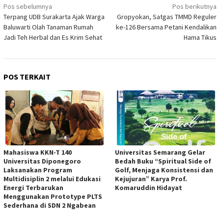
Navigasi
Pos sebelumnya
Pos berikutnya
Terpang UDB Surakarta Ajak Warga
Gropyokan, Satgas TMMD Reguler
pos
Baluwarti Olah Tanaman Rumah
ke-126 Bersama Petani Kendalikan
Jadi Teh Herbal dan Es Krim Sehat
Hama Tikus
POS TERKAIT
Mahasiswa KKN-T 140
Universitas Semarang Gelar
Universitas Diponegoro
Bedah Buku “Spiritual Side of
Laksanakan Program
Golf, Menjaga Konsistensi dan
Multidisiplin 2 melalui Edukasi
Kejujuran” Karya Prof.
Energi Terbarukan
Komaruddin Hidayat
Menggunakan Prototype PLTS
Sederhana di SDN 2 Ngabean