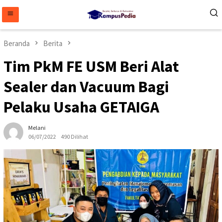
Loncat
ke
konten
Beranda
Berita
Tim PkM FE USM Beri Alat
Sealer dan Vacuum Bagi
Pelaku Usaha GETAIGA
Melani
06/07/2022
490 Dilihat