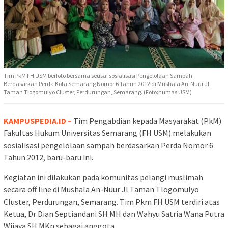
Tim PkM FH USM berfoto bersama seusai sosialisasi Pengelolaan Sampah
Berdasarkan Perda Kota Semarang Nomor 6 Tahun 2012 di Mushala An-Nuur Jl
Taman Tlogomulyo Cluster, Perdurungan, Semarang. (Foto:humas USM)
KAMPUSPEDIA.ID –
Tim Pengabdian kepada Masyarakat (PkM)
Fakultas Hukum Universitas Semarang (FH USM) melakukan
sosialisasi pengelolaan sampah berdasarkan Perda Nomor 6
Tahun 2012, baru-baru ini.
Kegiatan ini dilakukan pada komunitas pelangi muslimah
secara off line di Mushala An-Nuur Jl Taman Tlogomulyo
Cluster, Perdurungan, Semarang. Tim Pkm FH USM terdiri atas
Ketua, Dr Dian Septiandani SH MH dan Wahyu Satria Wana Putra
Wijaya SH MKn sebagai anggota.