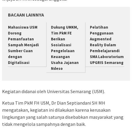
BACAAN LAINNYA
Mahasiswa USM
Dukung UMKM,
Pelatihan
Dorong
Tim PkM FE
Penggunaan
Pemanfaatan
Berikan
Augmented
Sampah Menjadi
Sosialisasi
Reality Dalam
Sumber Cuan
Pengelolaan
Pembelajarandi
dengan
Keuangan
SMA Laboratorium
Digitalisasi
Usaha Jajanan
UPGRIS Semarang
Ndeso
Kegiatan didanai oleh Universitas Semarang (USM).
Ketua Tim PkM FH USM, Dr Dian Septiandani SH MH
mengatakan, kegiatan ini dilakukan karena kerusakan
lingkungan yang salah satunya disebabkan masyarakat yang
tidak mengelola sampahnya dengan baik.