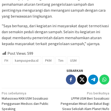
pemahaman aturan tentang pengelolaan sampah dan
pentingnya mengurangi dan menangani sampah dengan cara
yang berwawasan lingkungan.
”Saya berharap, dari kegiatan ini masyarakat dapat termotivasi
dan semakin peduli dengan sampah. Selain itu kegiatan ini
dapat membantu pemerintah dalam memahamkan aturan
kepada masyarakat terkait pengelolaan sampah,” ujarnya.
Post Views:
599
FH
kampuspedia.id
PKM
Tim
USM
SEBARKAN
Navigasi
Pos sebelumnya
Pos berikutnya
Mahasiswa KKN USM Sosialisasi
LPPM USM Beri Sosialisasi
pos
Penggunaan Medsos dan Public
Pengenalan Minat dan Bakat Bagi
Speaking
Siswa Sekolah Alam Planet Nufo