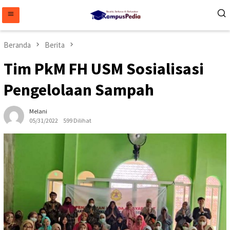
Loncat
ke
konten
Beranda
Berita
Tim PkM FH USM Sosialisasi
Pengelolaan Sampah
Melani
05/31/2022
599 Dilihat