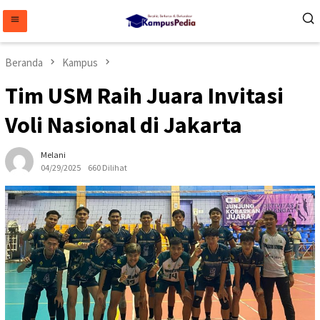
Loncat
ke
konten
Beranda
Kampus
Tim USM Raih Juara Invitasi
Voli Nasional di Jakarta
Melani
04/29/2025
660 Dilihat