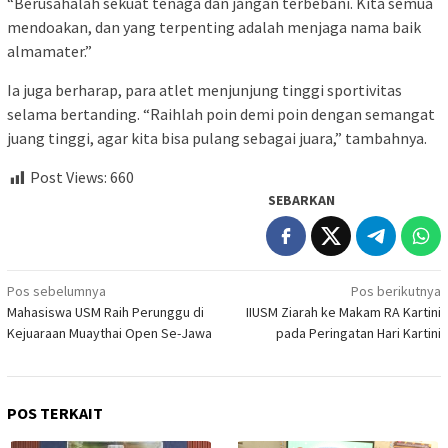
“Berusahalah sekuat tenaga dan jangan terbebani. Kita semua
mendoakan, dan yang terpenting adalah menjaga nama baik
almamater.”
Ia juga berharap, para atlet menjunjung tinggi sportivitas
selama bertanding. “Raihlah poin demi poin dengan semangat
juang tinggi, agar kita bisa pulang sebagai juara,” tambahnya.
Post Views:
660
SEBARKAN
Navigasi
Pos sebelumnya
Pos berikutnya
Mahasiswa USM Raih Perunggu di
IIUSM Ziarah ke Makam RA Kartini
pos
Kejuaraan Muaythai Open Se-Jawa
pada Peringatan Hari Kartini
POS TERKAIT