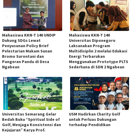
Mahasiswa KKN-T 140 UNDIP
Mahasiswa KKN-T 140
Dukung SDGs Lewat
Universitas Diponegoro
Penyusunan Policy Brief
Laksanakan Program
Pelestarian Makam Sunan
Multidisiplin 2 melalui Edukasi
Bromo Surontani dan
Energi Terbarukan
Pangeran Pandu di Desa
Menggunakan Prototype PLTS
Ngabean
Sederhana di SDN 2 Ngabean
Universitas Semarang Gelar
USM Hadirkan Charity Golf
Bedah Buku “Spiritual Side of
untuk Perluas Dukungan
Golf, Menjaga Konsistensi dan
terhadap Pendidikan
Kejujuran” Karya Prof.