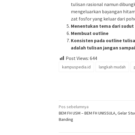
tulisan rasional namun dibung
mengeluarkan bayangan hitam 
zat fosfor yang keluar dari p
Menentukan tema dari sudut
Membuat outline
Konsisten pada outline tulisa
adalah tulisan jangan sampai
Post Views:
644
kampuspedia.id
langkah mudah
Navigasi
Pos sebelumnya
BEM FH USM – BEM FH UNISSULA, Gelar Stu
pos
Banding