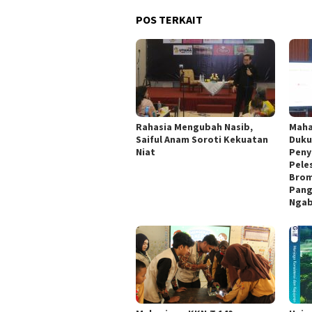
POS TERKAIT
Rahasia Mengubah Nasib,
Maha
Saiful Anam Soroti Kekuatan
Duku
Niat
Peny
Pele
Brom
Pang
Nga