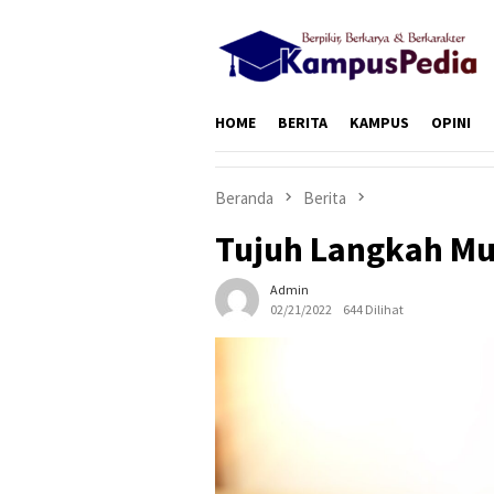
Loncat
ke
konten
HOME
BERITA
KAMPUS
OPINI
Beranda
Berita
Tujuh Langkah Mu
Admin
02/21/2022
644 Dilihat