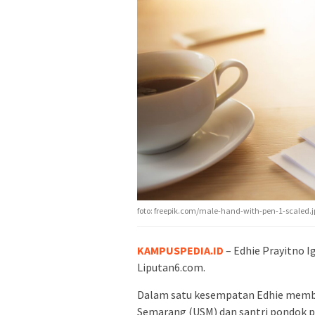
foto: freepik.com/male-hand-with-pen-1-scaled.j
KAMPUSPEDIA.ID
– Edhie Prayitno I
Liputan6.com.
Dalam satu kesempatan Edhie memba
Semarang (USM) dan santri pondok p