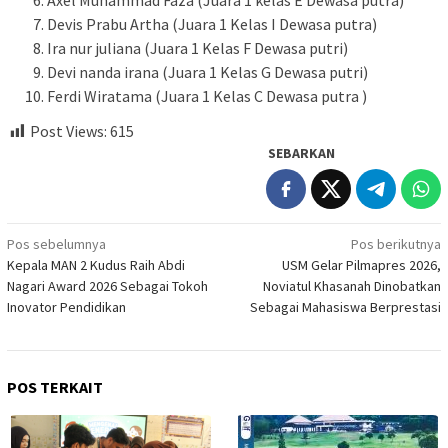
Devis Prabu Artha (Juara 1 Kelas I Dewasa putra)
Ira nur juliana (Juara 1 Kelas F Dewasa putri)
Devi nanda irana (Juara 1 Kelas G Dewasa putri)
⁠Ferdi Wiratama (Juara 1 Kelas C Dewasa putra )
Post Views:
615
SEBARKAN
Navigasi
Pos sebelumnya
Pos berikutnya
Kepala MAN 2 Kudus Raih Abdi
USM Gelar Pilmapres 2026,
pos
Nagari Award 2026 Sebagai Tokoh
Noviatul Khasanah Dinobatkan
Inovator Pendidikan
Sebagai Mahasiswa Berprestasi
POS TERKAIT