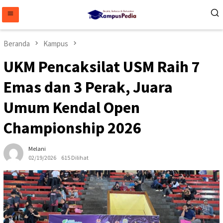
Loncat
ke
konten
Beranda
Kampus
UKM Pencaksilat USM Raih 7
Emas dan 3 Perak, Juara
Umum Kendal Open
Championship 2026
Melani
02/19/2026
615 Dilihat