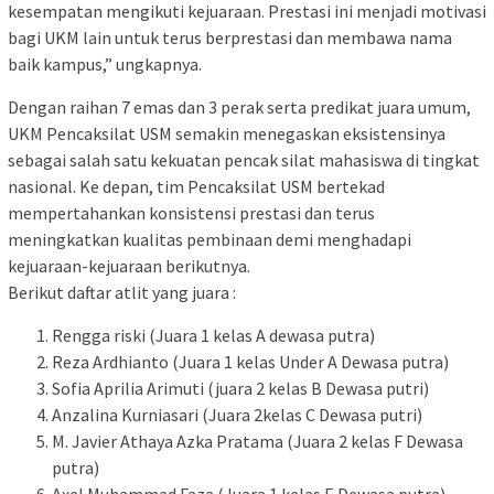
kesempatan mengikuti kejuaraan. Prestasi ini menjadi motivasi
bagi UKM lain untuk terus berprestasi dan membawa nama
baik kampus,” ungkapnya.
Dengan raihan 7 emas dan 3 perak serta predikat juara umum,
UKM Pencaksilat USM semakin menegaskan eksistensinya
sebagai salah satu kekuatan pencak silat mahasiswa di tingkat
nasional. Ke depan, tim Pencaksilat USM bertekad
mempertahankan konsistensi prestasi dan terus
meningkatkan kualitas pembinaan demi menghadapi
kejuaraan-kejuaraan berikutnya.
Berikut daftar atlit yang juara :
Rengga riski (Juara 1 kelas A dewasa putra)
Reza Ardhianto (Juara 1 kelas Under A Dewasa putra)
Sofia Aprilia Arimuti (juara 2 kelas B Dewasa putri)
Anzalina Kurniasari (Juara 2kelas C Dewasa putri)
M. Javier Athaya Azka Pratama (Juara 2 kelas F Dewasa
putra)
Axel Muhammad Faza (Juara 1 kelas E Dewasa putra)