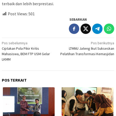
terbaik dan lebih berprestasi.
Post Views:
501
SEBARKAN
Navigasi
Pos sebelumnya
Pos berikutnya
Ciptakan Pola Pikir Kritis
LTMNU Jateng Ikut Sukseskan
pos
Mahasiswa, BEM FTP USM Gelar
Pelatihan Transformasi Kemasjidan
LKMM
POS TERKAIT