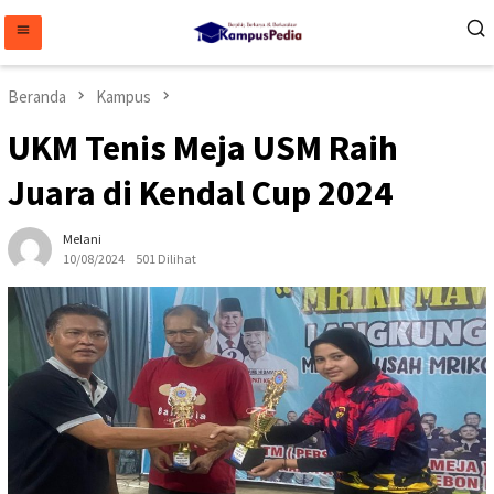
Loncat
ke
konten
Beranda
Kampus
UKM Tenis Meja USM Raih
Juara di Kendal Cup 2024
Melani
10/08/2024
501 Dilihat