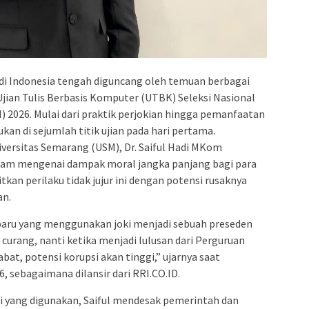
i Indonesia tengah diguncang oleh temuan berbagai
jian Tulis Berbasis Komputer (UTBK) Seleksi Nasional
2026. Mulai dari praktik perjokian hingga pemanfaatan
kan di sejumlah titik ujian pada hari pertama.
versitas Semarang (USM), Dr. Saiful Hadi MKom
am mengenai dampak moral jangka panjang bagi para
tkan perilaku tidak jujur ini dengan potensi rusaknya
an.
baru yang menggunakan joki menjadi sebuah preseden
curang, nanti ketika menjadi lulusan dari Perguruan
bat, potensi korupsi akan tinggi,” ujarnya saat
6, sebagaimana dilansir dari RRI.CO.ID.
 yang digunakan, Saiful mendesak pemerintah dan