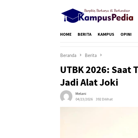
Loncat
ke
konten
HOME
BERITA
KAMPUS
OPINI
Beranda
Berita
UTBK 2026: Saat T
Jadi Alat Joki
Melani
04/23/2026
392 Dilihat