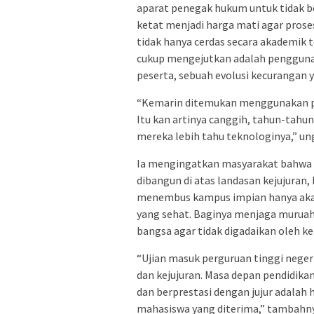
aparat penegak hukum untuk tidak
ketat menjadi harga mati agar proses
tidak hanya cerdas secara akademik t
cukup mengejutkan adalah penggunaa
peserta, sebuah evolusi kecurangan
“Kemarin ditemukan menggunakan per
Itu kan artinya canggih, tahun-tahu
mereka lebih tahu teknologinya,” un
Ia mengingatkan masyarakat bahwa l
dibangun di atas landasan kejujuran
menembus kampus impian hanya akan
yang sehat. Baginya menjaga muruah
bangsa agar tidak digadaikan oleh k
“Ujian masuk perguruan tinggi negeri
dan kejujuran. Masa depan pendidikan
dan berprestasi dengan jujur adalah
mahasiswa yang diterima,” tambahn