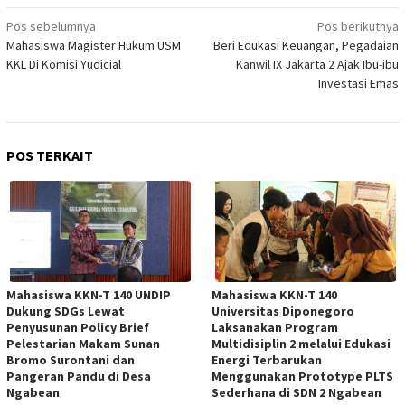
Navigasi
Pos sebelumnya
Pos berikutnya
Mahasiswa Magister Hukum USM
Beri Edukasi Keuangan, Pegadaian
pos
KKL Di Komisi Yudicial
Kanwil IX Jakarta 2 Ajak Ibu-ibu
Investasi Emas
POS TERKAIT
Mahasiswa KKN-T 140 UNDIP
Mahasiswa KKN-T 140
Dukung SDGs Lewat
Universitas Diponegoro
Penyusunan Policy Brief
Laksanakan Program
Pelestarian Makam Sunan
Multidisiplin 2 melalui Edukasi
Bromo Surontani dan
Energi Terbarukan
Pangeran Pandu di Desa
Menggunakan Prototype PLTS
Ngabean
Sederhana di SDN 2 Ngabean