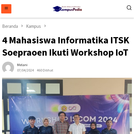
Loncat
ke
konten
Beranda
Kampus
4 Mahasiswa Informatika ITSK
Soepraoen Ikuti Workshop IoT
Melani
07/04/2024
460 Dilihat